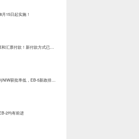
8月15日起实施！
支票和汇票付款！新付款方式已上
A与NIW获批率低，EB-5新政排期
EB-2均有前进