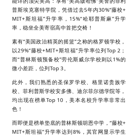
能详的顶尖美高：享有“美高版哈佛”美誉的菲利
普斯埃克塞特学院，凭借过去5年内30%“藤校+
MIT+斯坦福”升学率，15%“哈耶普斯麻”升学
率，稳坐全美寄宿高中首把交椅！
素有“美国政治精英的摇篮”之称的格罗顿学校，
以29%“藤校+MIT+斯坦福”升学率位列Top 2；
而“普林斯顿预备校”劳伦斯威尔学校则以1%的
微小差距，位列Top 3。
此外，我们熟悉的圣保罗学校、格里诺贵族学
校、菲利普斯学校安多佛、迪尔菲尔德学院等，
均出现在榜单Top 10，美本名校升学率非常出
色！
而即便是榜单垫底的普林斯顿胡恩中学，“藤校+
MIT+斯坦福”升学率达到8%，其官网显示学生