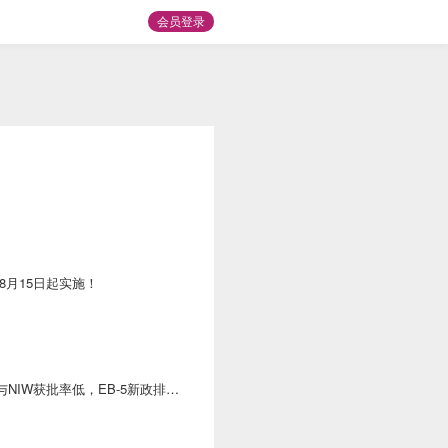
会员登录
8月15日起实施！
A与NIW获批率低，EB-5新政排期